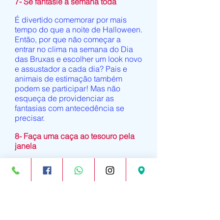
7- Se fantasie a semana toda
É divertido comemorar por mais
tempo do que a noite de Halloween.
Então, por que não começar a
entrar no clima na semana do Dia
das Bruxas e escolher um look novo
e assustador a cada dia? Pais e
animais de estimação também
podem se participar! Mas não
esqueça de providenciar as
fantasias com antecedência se
precisar.
8- Faça uma caça ao tesouro pela
janela
Escolha um símbolo do Halloween,
como por exemplo, um chapéu de
bruxa, então observe a vizinhança
para tentar encontrar o máximo de
chapéus que puder. Foque em um
objeto que consiga ver bastante