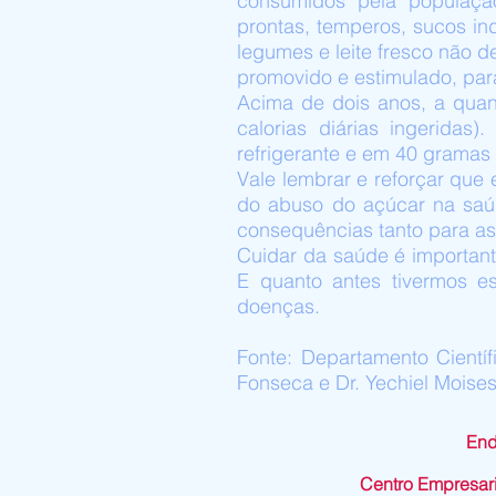
consumidos pela população
prontas, temperos, sucos ind
legumes e leite fresco não 
promovido e estimulado, para
Acima de dois anos, a qua
calorias diárias ingerida
refrigerante e em 40 gramas 
Vale lembrar e reforçar qu
do abuso do açúcar na saúde
consequências tanto para as
Cuidar da saúde é importante
E quanto antes tivermos e
doenças.
Fonte: Departamento Científ
Fonseca e Dr. Yechiel Moise
End
Centro Empresari