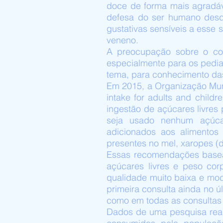
doce de forma mais agradáv
defesa do ser humano desd
gustativas sensíveis a esse 
veneno.
A preocupação sobre o co
especialmente para os pedia
tema, para conhecimento das
Em 2015, a Organização Mun
intake for adults and chil
ingestão de açúcares livres
seja usado nenhum açúcar
adicionados aos alimentos
presentes no mel, xaropes (d
Essas recomendações basear
açúcares livres e peso cor
qualidade muito baixa e mo
primeira consulta ainda no ú
como em todas as consultas 
Dados de uma pesquisa real