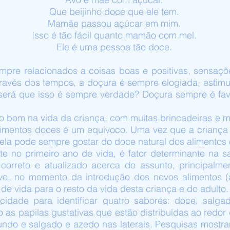
Que beijinho doce que ele tem.
Mamãe passou açúcar em mim.
Isso é tão fácil quanto mamão com mel.
Ele é uma pessoa tão doce.
mpre relacionados a coisas boas e positivas, sensaç
través dos tempos, a doçura é sempre elogiada, estimu
será que isso é sempre verdade? Doçura sempre é fa
o bom na vida da criança, com muitas brincadeiras e mu
limentos doces é um equívoco. Uma vez que a criança
, ela pode sempre gostar do doce natural dos alimentos 
te no primeiro ano de vida, é fator determinante na s
correto e atualizado acerca do assunto, principalm
ivo, no momento da introdução dos novos alimentos (
de vida para o resto da vida desta criança e do adulto.
idade para identificar quatro sabores: doce, salg
 as papilas gustativas que estão distribuídas ao redor 
undo e salgado e azedo nas laterais. Pesquisas mostr