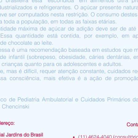
 brasileira está “escondida” em alimentos ultra p
ustrializados e refrigerantes. O açúcar presente natura
deve ser computados nesta restrição. O consumo destes 
 toda a população, em todas as faixas etárias.
ntidade máxima de açúcar de adição deve ser de até
s). Essa quantidade está contida, por exemplo, em
de chocolate ao leite.
e essa é uma recomendação baseada em estudos que mo
 infantil (sobrepeso, obesidade, cáries dentárias, en
 crianças quanto para os adolescentes e adultos.
, mas é difícil, requer atenção constante, cuidados re
ssa consciência, mais efetiva é a ação de promoç
ico de Pediatria Ambulatorial e Cuidados Primários da
s Chencinski
ereço:
Cont
al Jardins do Brasil
​(11) 4624-4040 (consultóri